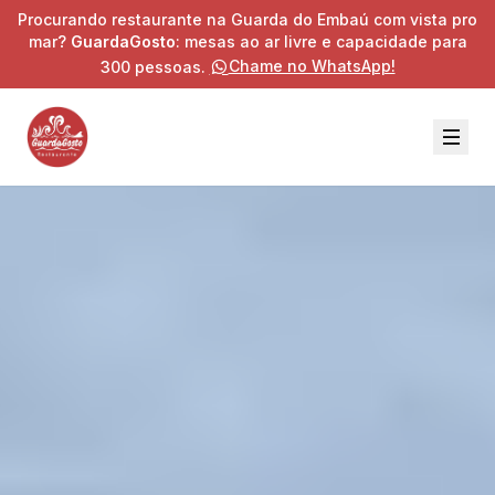
Procurando restaurante na Guarda do Embaú com vista pro
mar?
GuardaGosto
: mesas ao ar livre e capacidade para
Chame no WhatsApp!
300 pessoas.